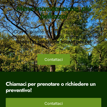
Meno manutenzione, più
bellezza!
Con le piante giuste, il tuo giardino
pensile diventa più forte e affascinante.
Scopri la soluzione ideale per te!
Contattaci
Chiamaci per prenotare o richiedere un
preventivo!
Contattaci