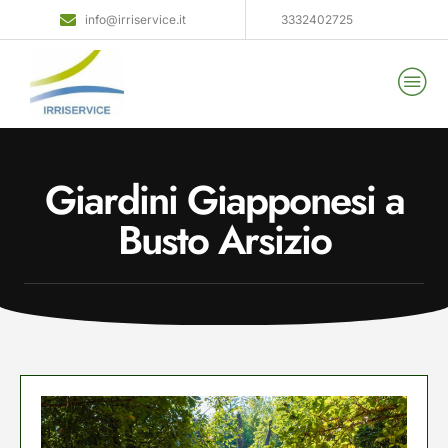
info@irriservice.it
3332402725
Giardini Giapponesi a
Busto Arsizio